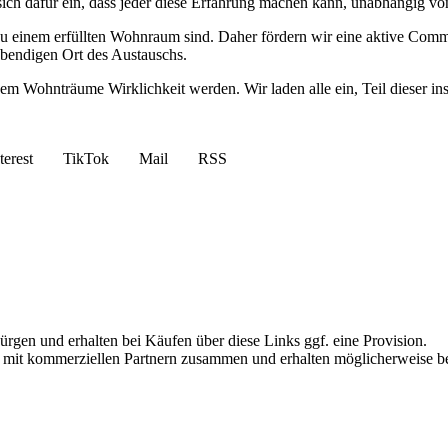
 sich dafür ein, dass jeder diese Erfahrung machen kann, unabhängig vo
zu einem erfüllten Wohnraum sind. Daher fördern wir eine aktive Commu
lebendigen Ort des Austauschs.
 dem Wohnträume Wirklichkeit werden. Wir laden alle ein, Teil dieser 
terest
TikTok
Mail
RSS
bürgen und erhalten bei Käufen über diese Links ggf. eine Provision.
iten mit kommerziellen Partnern zusammen und erhalten möglicherweise 