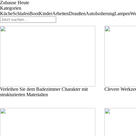
Zuhause Heute
Kategorien
Küche
Schlafen
Boot
Kinder
Arbeiten
Draußen
Auto
Isolierung
Lampen
We
Verleihen Sie dem Badezimmer Charakter mit
Clevere Werkze
strukturierten Materialien